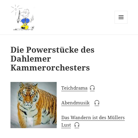
MENÜ
UND
Erlebnis Kammermusik
WIDGETS
Notenarchiv
Die Powerstücke des
Dahlemer
Kammerorchesters
Teichdrama
Abendmusik
Das Wandern ist des Müllers
Lust