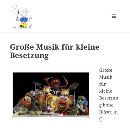
MENÜ
UND
Erlebnis Kammermusik
WIDGETS
Notenarchiv
Große Musik für kleine
Besetzung
Große
Musik
für
kleine
Besetzun
g hohe
Bläser in
C